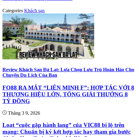
Categories
Khách sạn
Review Khách Sạn Đà Lạt: Lựa Chọn Lưu Trú Hoàn Hảo Cho
Chuyến Du Lịch Của Bạn
FO88 RA MẮT “LIÊN MINH F”: HỢP TÁC VỚI 8
THƯƠNG HIỆU LỚN, TỔNG GIẢI THƯỞNG 8
TỶ ĐỒNG
Tháng 3 9, 2026
Loạt “cuộc gặp hành lang” của VIC88 bị lộ trên
mạng: Chuẩn bị ký kết hợp tác hay tham gia bước