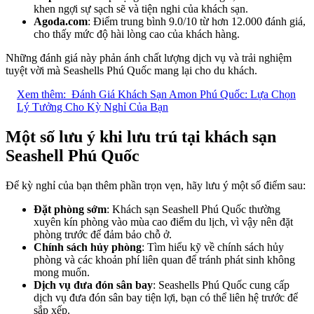
khen ngợi sự sạch sẽ và tiện nghi của khách sạn.
Agoda.com
: Điểm trung bình 9.0/10 từ hơn 12.000 đánh giá,
cho thấy mức độ hài lòng cao của khách hàng.
Những đánh giá này phản ánh chất lượng dịch vụ và trải nghiệm
tuyệt vời mà Seashells Phú Quốc mang lại cho du khách.
Xem thêm:
Đánh Giá Khách Sạn Amon Phú Quốc: Lựa Chọn
Lý Tưởng Cho Kỳ Nghỉ Của Bạn
Một số lưu ý khi lưu trú tại khách sạn
Seashell Phú Quốc
Để kỳ nghỉ của bạn thêm phần trọn vẹn, hãy lưu ý một số điểm sau:
Đặt phòng sớm
: Khách sạn Seashell Phú Quốc thường
xuyên kín phòng vào mùa cao điểm du lịch, vì vậy nên đặt
phòng trước để đảm bảo chỗ ở.
Chính sách hủy phòng
: Tìm hiểu kỹ về chính sách hủy
phòng và các khoản phí liên quan để tránh phát sinh không
mong muốn.
Dịch vụ đưa đón sân bay
: Seashells Phú Quốc cung cấp
dịch vụ đưa đón sân bay tiện lợi, bạn có thể liên hệ trước để
sắp xếp.