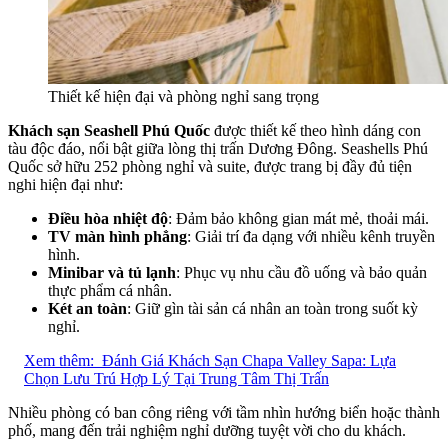
Thiết kế hiện đại và phòng nghỉ sang trọng
Khách sạn Seashell Phú Quốc
được thiết kế theo hình dáng con
tàu độc đáo, nổi bật giữa lòng thị trấn Dương Đông. Seashells Phú
Quốc sở hữu 252 phòng nghỉ và suite, được trang bị đầy đủ tiện
nghi hiện đại như:
Điều hòa nhiệt độ
: Đảm bảo không gian mát mẻ, thoải mái.
TV màn hình phẳng
: Giải trí đa dạng với nhiều kênh truyền
hình.
Minibar và tủ lạnh
: Phục vụ nhu cầu đồ uống và bảo quản
thực phẩm cá nhân.
Két an toàn
: Giữ gìn tài sản cá nhân an toàn trong suốt kỳ
nghỉ.
Xem thêm:
Đánh Giá Khách Sạn Chapa Valley Sapa: Lựa
Chọn Lưu Trú Hợp Lý Tại Trung Tâm Thị Trấn
Nhiều phòng có ban công riêng với tầm nhìn hướng biển hoặc thành
phố, mang đến trải nghiệm nghỉ dưỡng tuyệt vời cho du khách.