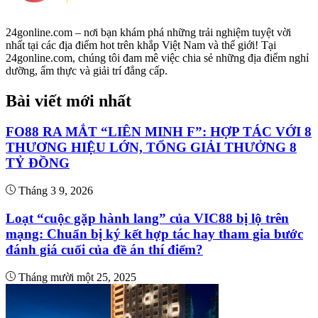
24gonline.com – nơi bạn khám phá những trải nghiệm tuyệt vời
nhất tại các địa điểm hot trên khắp Việt Nam và thế giới! Tại
24gonline.com, chúng tôi đam mê việc chia sẻ những địa điểm nghỉ
dưỡng, ẩm thực và giải trí đẳng cấp.
Bài viết mới nhất
FO88 RA MẮT “LIÊN MINH F”: HỢP TÁC VỚI 8
THƯƠNG HIỆU LỚN, TỔNG GIẢI THƯỞNG 8
TỶ ĐỒNG
Tháng 3 9, 2026
Loạt “cuộc gặp hành lang” của VIC88 bị lộ trên
mạng: Chuẩn bị ký kết hợp tác hay tham gia bước
đánh giá cuối của đề án thí điểm?
Tháng mười một 25, 2025