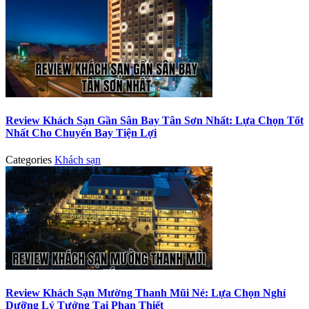
Review Khách Sạn Gần Sân Bay Tân Sơn Nhất: Lựa Chọn Tốt
Nhất Cho Chuyến Bay Tiện Lợi
Categories
Khách sạn
Review Khách Sạn Mường Thanh Mũi Né: Lựa Chọn Nghỉ
Dưỡng Lý Tưởng Tại Phan Thiết