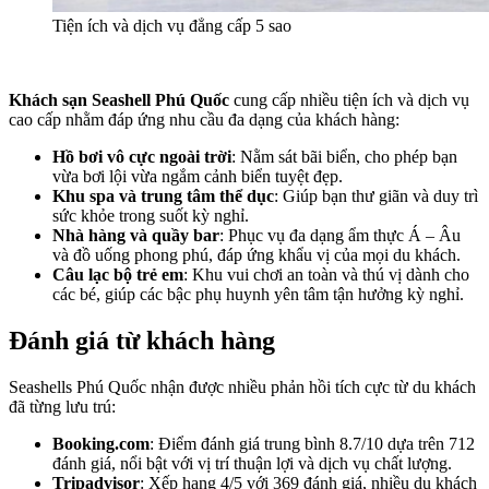
Tiện ích và dịch vụ đẳng cấp 5 sao
Khách sạn Seashell Phú Quốc
cung cấp nhiều tiện ích và dịch vụ
cao cấp nhằm đáp ứng nhu cầu đa dạng của khách hàng:
Hồ bơi vô cực ngoài trời
: Nằm sát bãi biển, cho phép bạn
vừa bơi lội vừa ngắm cảnh biển tuyệt đẹp.
Khu spa và trung tâm thể dục
: Giúp bạn thư giãn và duy trì
sức khỏe trong suốt kỳ nghỉ.
Nhà hàng và quầy bar
: Phục vụ đa dạng ẩm thực Á – Âu
và đồ uống phong phú, đáp ứng khẩu vị của mọi du khách.
Câu lạc bộ trẻ em
: Khu vui chơi an toàn và thú vị dành cho
các bé, giúp các bậc phụ huynh yên tâm tận hưởng kỳ nghỉ.
Đánh giá từ khách hàng
Seashells Phú Quốc nhận được nhiều phản hồi tích cực từ du khách
đã từng lưu trú:
Booking.com
: Điểm đánh giá trung bình 8.7/10 dựa trên 712
đánh giá, nổi bật với vị trí thuận lợi và dịch vụ chất lượng.
Tripadvisor
: Xếp hạng 4/5 với 369 đánh giá, nhiều du khách