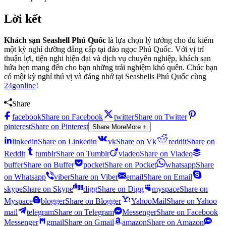
Lời kết
Khách sạn Seashell Phú Quốc
là lựa chọn lý tưởng cho du kiếm
một kỳ nghỉ dưỡng đẳng cấp tại đảo ngọc Phú Quốc. Với vị trí
thuận lợi, tiện nghi hiện đại và dịch vụ chuyên nghiệp, khách sạn
hứa hẹn mang đến cho bạn những trải nghiệm khó quên. Chúc bạn
có một kỳ nghỉ thú vị và đáng nhớ tại Seashells Phú Quốc cùng
24gonline
!
Share
facebook
Share on Facebook
twitter
Share on Twitter
pinterest
Share on Pinterest
Share More
More +
linkedin
Share on Linkedin
vk
Share on Vk
reddit
Share on
Reddit
tumblr
Share on Tumblr
viadeo
Share on Viadeo
buffer
Share on Buffer
pocket
Share on Pocket
whatsapp
Share
on Whatsapp
viber
Share on Viber
email
Share on Email
skype
Share on Skype
digg
Share on Digg
myspace
Share on
Myspace
blogger
Share on Blogger
YahooMail
Share on Yahoo
mail
telegram
Share on Telegram
Messenger
Share on Facebook
Messenger
gmail
Share on Gmail
amazon
Share on Amazon