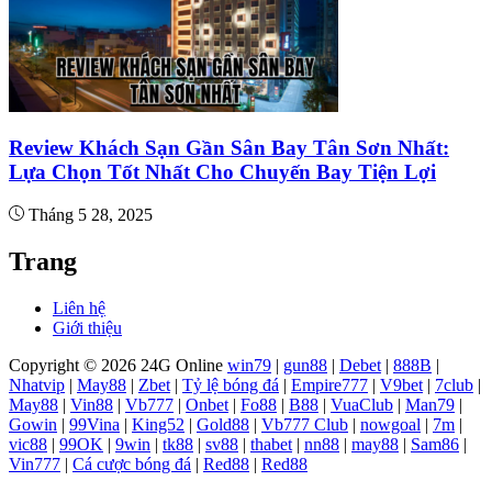
Review Khách Sạn Gần Sân Bay Tân Sơn Nhất:
Lựa Chọn Tốt Nhất Cho Chuyến Bay Tiện Lợi
Tháng 5 28, 2025
Trang
Liên hệ
Giới thiệu
Copyright © 2026 24G Online
win79
|
gun88
|
Debet
|
888B
|
Nhatvip
|
May88
|
Zbet
|
Tỷ lệ bóng đá
|
Empire777
|
V9bet
|
7club
|
May88
|
Vin88
|
Vb777
|
Onbet
|
Fo88
|
B88
|
VuaClub
|
Man79
|
Gowin
|
99Vina
|
King52
|
Gold88
|
Vb777 Club
|
nowgoal
|
7m
|
vic88
|
99OK
|
9win
|
tk88
|
sv88
|
thabet
|
nn88
|
may88
|
Sam86
|
Vin777
|
Cá cược bóng đá
|
Red88
|
Red88