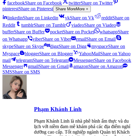
facebook
Share on Facebook
twitter
Share on Twitter
pinterest
Share on Pinterest
Share More
More +
linkedin
Share on Linkedin
vk
Share on Vk
reddit
Share on
Reddit
tumblr
Share on Tumblr
viadeo
Share on Viadeo
buffer
Share on Buffer
pocket
Share on Pocket
whatsapp
Share
on Whatsapp
viber
Share on Viber
email
Share on Email
skype
Share on Skype
digg
Share on Digg
myspace
Share on
Myspace
blogger
Share on Blogger
YahooMail
Share on Yahoo
mail
telegram
Share on Telegram
Messenger
Share on Facebook
Messenger
gmail
Share on Gmail
amazon
Share on Amazon
SMS
Share on SMS
Phạm Khánh Linh
Phạm Khánh Linh là nhà phê bình ẩm thực và du
lịch với niềm đam mê khám phá các địa điểm nghỉ
dưỡng cao cấp. Tốt nghiệp ngành Quản trị Khách