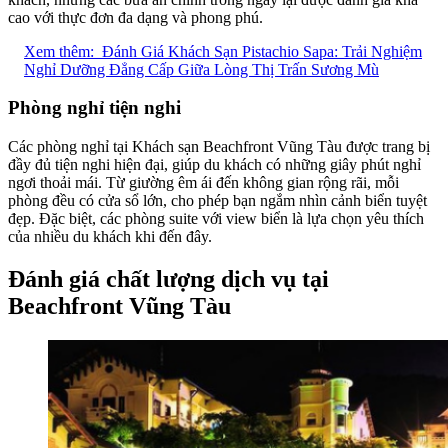
cao với thực đơn đa dạng và phong phú.
Xem thêm:
Đánh Giá Khách Sạn Pistachio Sapa: Trải Nghiệm
Nghỉ Dưỡng Đẳng Cấp Giữa Lòng Thị Trấn Sương Mù
Phòng nghỉ tiện nghi
Các phòng nghỉ tại Khách sạn Beachfront Vũng Tàu được trang bị
đầy đủ tiện nghi hiện đại, giúp du khách có những giây phút nghỉ
ngơi thoải mái. Từ giường êm ái đến không gian rộng rãi, mỗi
phòng đều có cửa sổ lớn, cho phép bạn ngắm nhìn cảnh biển tuyệt
đẹp. Đặc biệt, các phòng suite với view biển là lựa chọn yêu thích
của nhiều du khách khi đến đây.
Đánh giá chất lượng dịch vụ tại
Beachfront Vũng Tàu