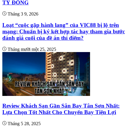
TỶ ĐỒNG
Tháng 3 9, 2026
Loạt “cuộc gặp hành lang” của VIC88 bị lộ trên
mạng: Chuẩn bị ký kết hợp tác hay tham gia bước
đánh giá cuối của đề án thí điểm?
Tháng mười một 25, 2025
Review Khách Sạn Gần Sân Bay Tân Sơn Nhất:
Lựa Chọn Tốt Nhất Cho Chuyến Bay Tiện Lợi
Tháng 5 28, 2025