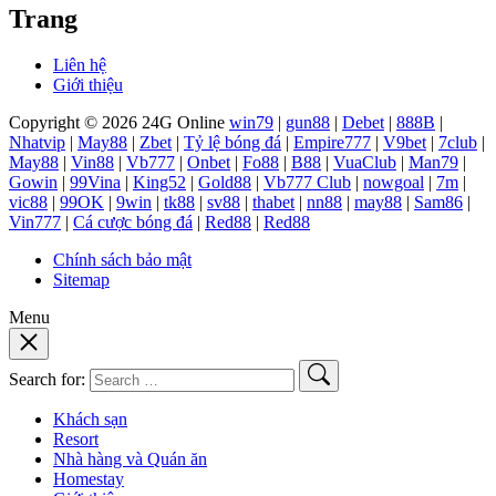
Trang
Liên hệ
Giới thiệu
Copyright © 2026 24G Online
win79
|
gun88
|
Debet
|
888B
|
Nhatvip
|
May88
|
Zbet
|
Tỷ lệ bóng đá
|
Empire777
|
V9bet
|
7club
|
May88
|
Vin88
|
Vb777
|
Onbet
|
Fo88
|
B88
|
VuaClub
|
Man79
|
Gowin
|
99Vina
|
King52
|
Gold88
|
Vb777 Club
|
nowgoal
|
7m
|
vic88
|
99OK
|
9win
|
tk88
|
sv88
|
thabet
|
nn88
|
may88
|
Sam86
|
Vin777
|
Cá cược bóng đá
|
Red88
|
Red88
Chính sách bảo mật
Sitemap
Menu
Search for:
Khách sạn
Resort
Nhà hàng và Quán ăn
Homestay