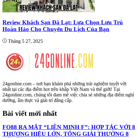
Review Khách Sạn Đà Lạt: Lựa Chọn Lưu Trú
Hoàn Hảo Cho Chuyến Du Lịch Của Bạn
Tháng 5 27, 2025
24gonline.com – nơi bạn khám phá những trải nghiệm tuyệt vời
nhất tại các địa điểm hot trên khắp Việt Nam và thế giới! Tại
24gonline.com, chúng tôi đam mê việc chia sẻ những địa điểm nghỉ
dưỡng, ẩm thực và giải trí đẳng cấp.
Bài viết mới nhất
FO88 RA MẮT “LIÊN MINH F”: HỢP TÁC VỚI 8
THƯƠNG HIỆU LỚN, TỔNG GIẢI THƯỞNG 8