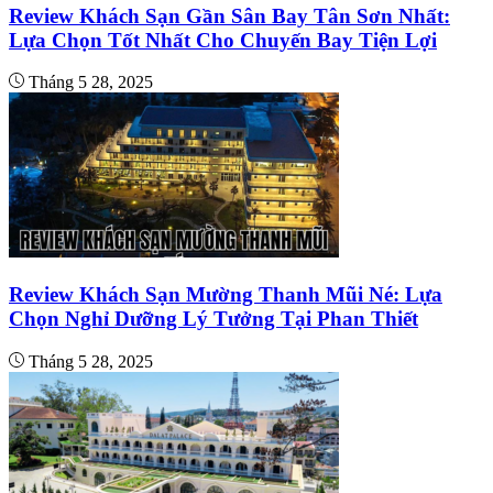
Review Khách Sạn Gần Sân Bay Tân Sơn Nhất:
Lựa Chọn Tốt Nhất Cho Chuyến Bay Tiện Lợi
Tháng 5 28, 2025
Review Khách Sạn Mường Thanh Mũi Né: Lựa
Chọn Nghỉ Dưỡng Lý Tưởng Tại Phan Thiết
Tháng 5 28, 2025