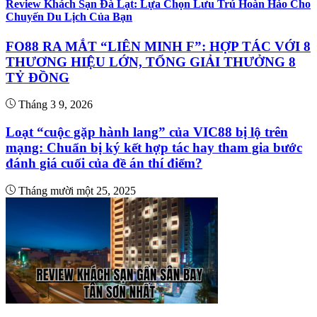
Review Khách Sạn Đà Lạt: Lựa Chọn Lưu Trú Hoàn Hảo Cho
Chuyến Du Lịch Của Bạn
FO88 RA MẮT “LIÊN MINH F”: HỢP TÁC VỚI 8
THƯƠNG HIỆU LỚN, TỔNG GIẢI THƯỞNG 8
TỶ ĐỒNG
Tháng 3 9, 2026
Loạt “cuộc gặp hành lang” của VIC88 bị lộ trên
mạng: Chuẩn bị ký kết hợp tác hay tham gia bước
đánh giá cuối của đề án thí điểm?
Tháng mười một 25, 2025